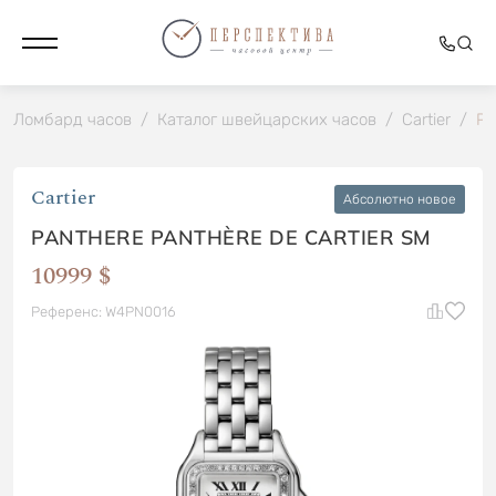
Ломбард часов
/
Каталог швейцарских часов
/
Cartier
/
Pa
Cartier
Абсолютно новое
PANTHERE PANTHÈRE DE CARTIER SM
10999 $
Референс: W4PN0016