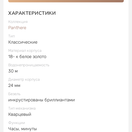
ХАРАКТЕРИСТИКИ
Коллекция
Panthere
Тип
Классические
Материал корпуса
18- к белое золото
Водонепроницаемость
30 м
Диаметр корпуса
24 мм
Безель
инкрустированы бриллиантами
Тип механизма
Кварцевый
Функции
Часы, минуты