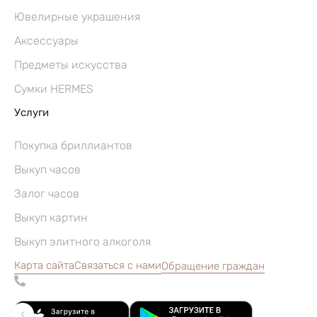
Ювелирные украшения
Аксессуары
Предметы искусства
Сумки HERMES
Услуги
Покупка бриллиантов
Выкуп часов
Залог часов
Выкуп картин
Выкуп элитного алкоголя
Карта сайта
Связаться с нами
Обращение граждан