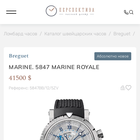
Ломбард часов
/
Каталог швейцарских часов
/
Breguet
/
M
Breguet
Абсолютно новое
MARINE. 5847 MARINE ROYALE
41500 $
Референс: 5847BB/12/5ZV