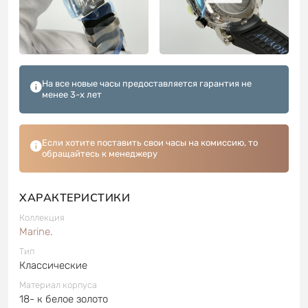
На все новые часы предоставляется гарантия не
менее 3-х лет
Если хотите поставить свои часы на комиссию, то
обращайтесь к менеджеру
ХАРАКТЕРИСТИКИ
Коллекция
Marine.
Тип
Классические
Материал корпуса
18- к белое золото