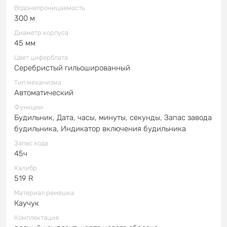
Водонепроницаемость
300 м
Диаметр корпуса
45 мм
Цвет циферблата
Серебристый гильошированный
Тип механизма
Автоматический
Функции
Будильник, Дата, часы, минуты, секунды, Запас завода
будильника, Индикатор включения будильника
Запас хода
45ч
Калибр
519 R
Материал ремешка
Каучук
Комплектация