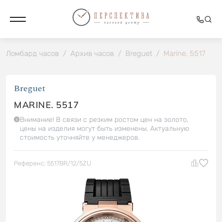
Ломбард часов
/
Архив часов
/
Breguet
/
Marine. 5517
Breguet
MARINE. 5517
Внимание! В связи с резким ростом цен на золото,
цены на изделия могут быть изменены. Актуальную
стоимость уточняйте у менеджеров.
Референс: 5517BR/12/5ZU