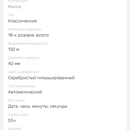
Коллекция
Marine.
Тип
Классические
Материал корпуса
18-к розовое золото
Водонепроницаемость
100 м
Диаметр корпуса
40 мм
Цвет циферблата
Серебристый гильошированный
Тип механизма
Автоматический
Функции
Дата, часы, минуты, секунды
Запас хода
55ч
Калибр