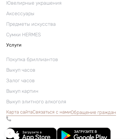
Ювелирные украшения
Аксессуары
Предметы искусства
Сумки HERMES
Услуги
Покупка бриллиантов
Выкуп часов
Залог часов
Выкуп картин
Выкуп элитного алкоголя
Карта сайта
Связаться с нами
Обращение граждан