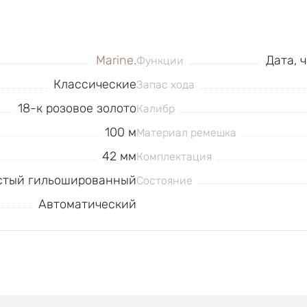
Marine.
Дата, 
Функции
Классические
Запас хода
18-к розовое золото
Калибр
100 м
Материал ремешка
42 мм
Комплектация
стый гильошированный
Состояние
Автоматический