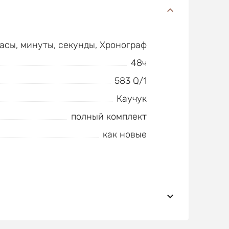
часы, минуты, секунды, Хронограф
48ч
583 Q/1
Каучук
полный комплект
как новые