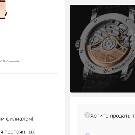
ики
им филиалом!
ля постоянных