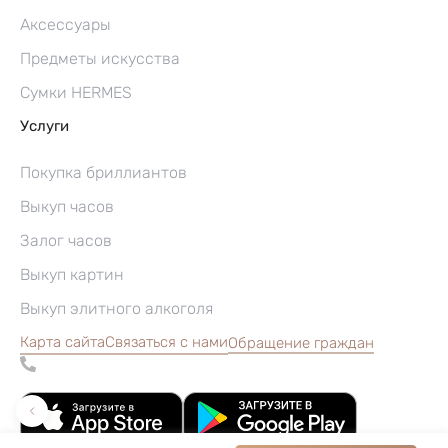
Аксессуары
Предметы искусства
Сумки HERMES
Услуги
Покупка бриллиантов
Выкуп часов
Залог часов
Выкуп картин
Выкуп элитного алкоголя
Карта сайта
Связаться с нами
Обращение граждан