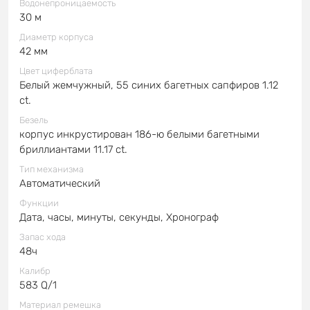
Водонепроницаемость
30 м
Диаметр корпуса
42 мм
Цвет циферблата
Белый жемчужный, 55 синих багетных сапфиров 1.12
ct.
Безель
корпус инкрустирован 186-ю белыми багетными
бриллиантами 11.17 ct.
Тип механизма
Автоматический
Функции
Дата, часы, минуты, секунды, Хронограф
Запас хода
48ч
Калибр
583 Q/1
Материал ремешка