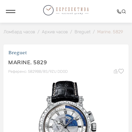
Ломбард часов
/
Архив часов
/
Breguet
/
Marine. 5829
Breguet
MARINE. 5829
Референс: 5829BB/8S/9ZU DD0D