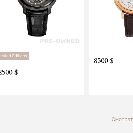
imited Editions
8500 $
2500 $
Смотреть