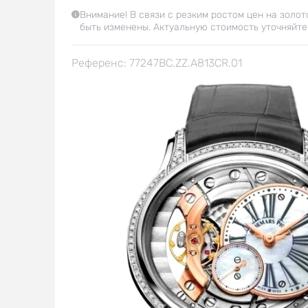
Внимание! В связи с резким ростом цен на золот
быть изменены. Актуальную стоимость уточняйте
Референс: 77247BC.ZZ.A813CR.01