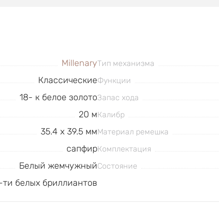
Millenary
Тип механизма
Классические
Функции
18- к белое золото
Запас хода
20 м
Калибр
35.4 x 39.5 мм
Материал ремешка
сапфир
Комплектация
Белый жемчужный
Состояние
6-ти белых бриллиантов