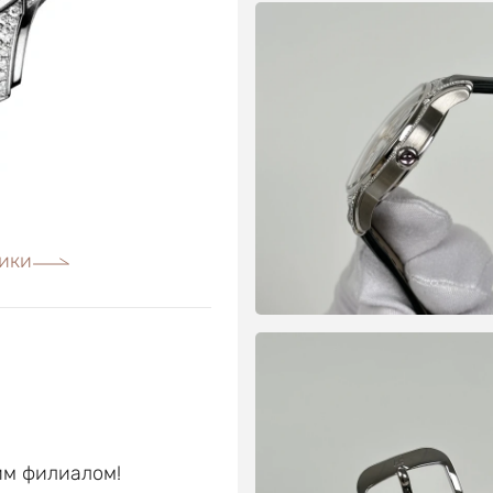
ики
им филиалом!