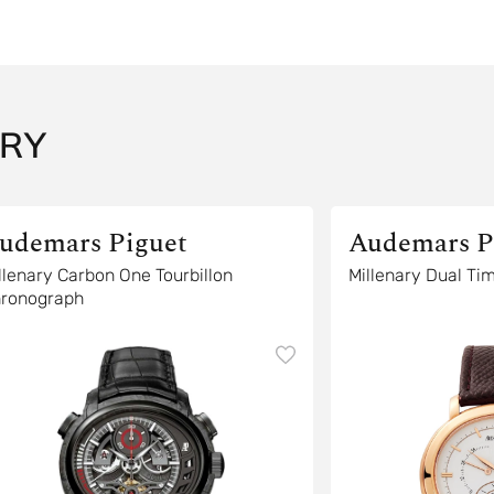
RY
udemars Piguet
Audemars P
llenary Carbon One Tourbillon
Millenary Dual T
ronograph