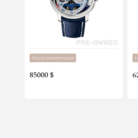
Grand комплектация
L
85000 $
6