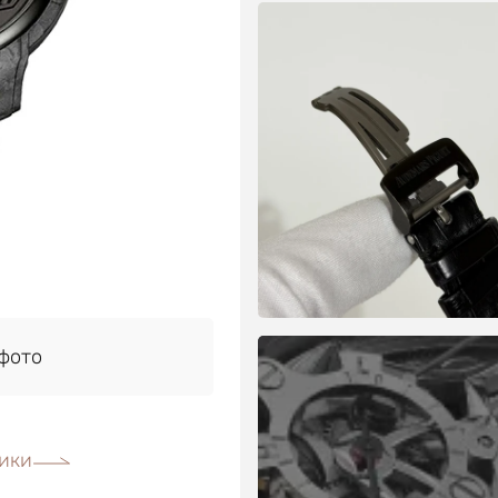
фото
ики