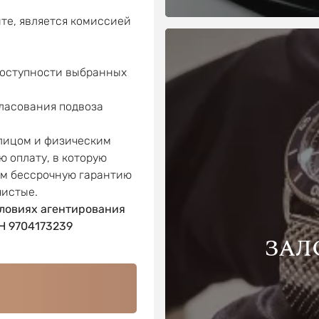
те, является комиссией
доступности выбранных
гласования подвоза
 лицом и физическим
ю оплату, в которую
ем бессрочную гарантию
чистые.
ловиях агентирования
 9704173239
ЗАЛ