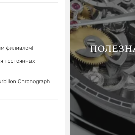
ПОЛЕЗН
им филиалом!
ля постоянных
е
rbillon Chronograph