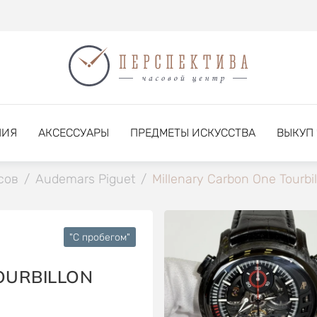
НИЯ
АКСЕССУАРЫ
ПРЕДМЕТЫ ИСКУССТВА
ВЫКУП
сов
/
Audemars Piguet
/
Millenary Carbon One Tourbi
"C пробегом"
OURBILLON