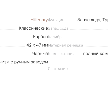
Millenary
Запас хода, Т
Функции
Классические
Запас хода
Карбон
Калибр
42 x 47 мм
Материал ремешка
Черный
полный ком
Комплектация
низм с ручным заводом
Состояние