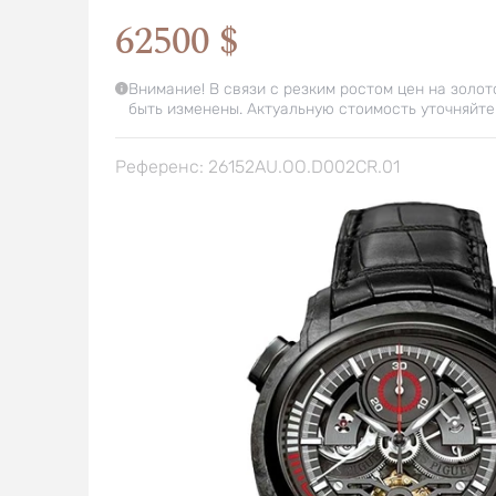
62500 $
Внимание! В связи с резким ростом цен на золот
быть изменены. Актуальную стоимость уточняйте
Референс: 26152AU.OO.D002CR.01