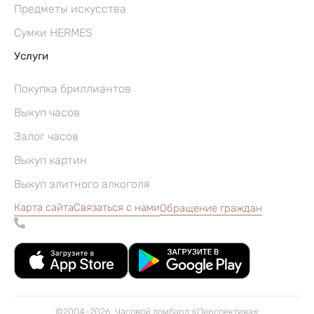
Предметы искусства
Сумки HERMES
Услуги
Покупка бриллиантов
Выкуп часов
Залог часов
Выкуп картин
Выкуп элитного алкоголя
Карта сайта
Связаться с нами
Обращение граждан
©2004–2026, Часовой ломбард «Перспектива»