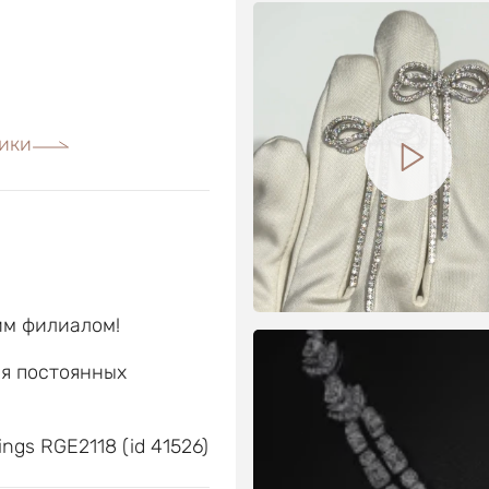
ики
им филиалом!
ля постоянных
е
ings RGE2118 (id 41526)