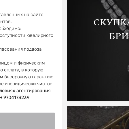
авленных на сайте,
СКУПК
нтов.
обходимо:
БР
доступности ювелирного
гласования подвоза
 лицом и физическим
ю оплату, в которую
ем бессрочную гарантию
ое и юридически чистое.
ловиях агентирования
 9704173239