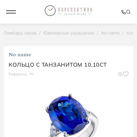
Ломбард часов
/
Ювелирные украшения
/
No name
/
Коль
No name
КОЛЬЦО С ТАНЗАНИТОМ 10,10CT
Референс: 111