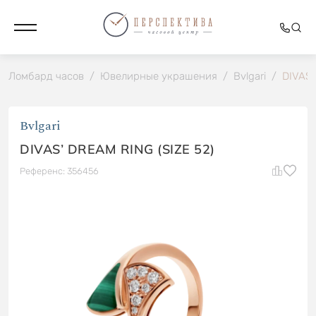
Ломбард часов
/
Ювелирные украшения
/
Bvlgari
/
DIVAS’
Bvlgari
DIVAS’ DREAM RING (SIZE 52)
Референс: 356456