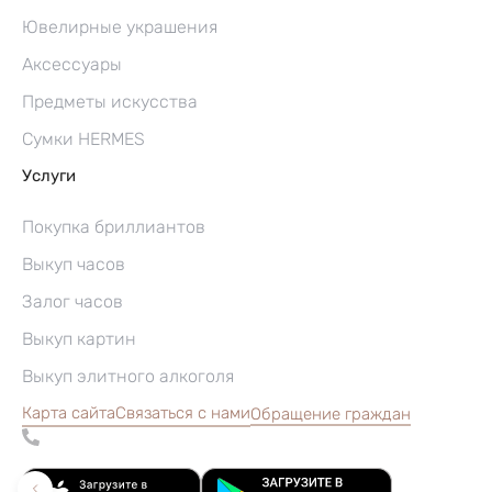
Ювелирные украшения
Аксессуары
Предметы искусства
Сумки HERMES
Услуги
Покупка бриллиантов
Выкуп часов
Залог часов
Выкуп картин
Выкуп элитного алкоголя
Карта сайта
Связаться с нами
Обращение граждан