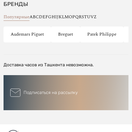
БРЕНДЫ
Популярные
A
B
C
D
E
F
G
H
I
J
K
L
M
O
P
Q
R
S
T
U
V
Z
Audemars Piguet
Breguet
Patek Philippe
Доставка часов из Ташкента невозможна.
Подписаться на рассылку