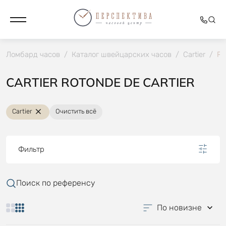
Ломбард часов
/
Каталог швейцарских часов
/
Cartier
/
RO
CARTIER ROTONDE DE CARTIER
Cartier
Очистить всё
Фильтр
Поиск по референсу
По новизне