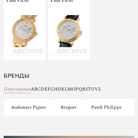
Paul Picot
Paul Picot
БРЕНДЫ
Популярные
A
B
C
D
E
F
G
H
I
J
K
L
M
O
P
Q
R
S
T
U
V
Z
Audemars Piguet
Breguet
Patek Philippe