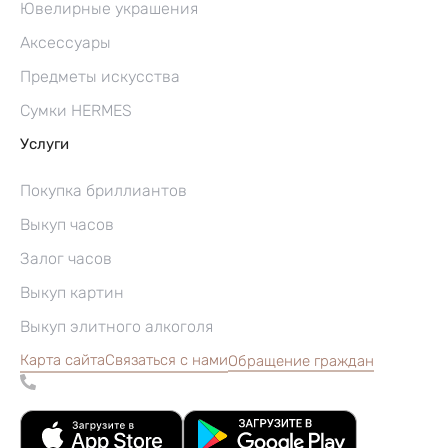
Ювелирные украшения
Аксессуары
Предметы искусства
Сумки HERMES
Услуги
Покупка бриллиантов
Выкуп часов
Залог часов
Выкуп картин
Выкуп элитного алкоголя
Карта сайта
Связаться с нами
Обращение граждан