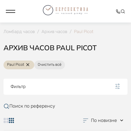
Ломбард часов
/
Архив часов
/
Paul Picot
АРХИВ ЧАСОВ PAUL PICOT
Paul Picot
Очистить всё
Фильтр
Поиск по референсу
По новизне