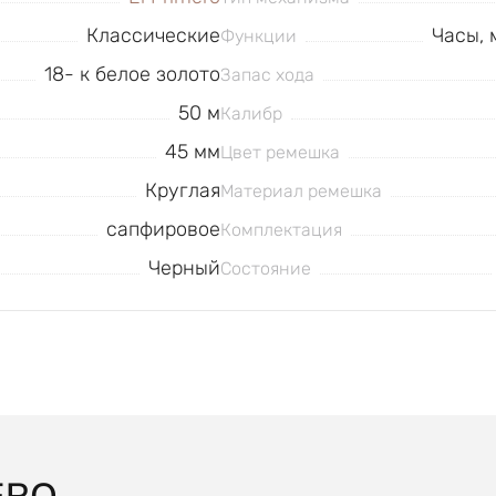
Классические
Часы, 
Функции
18- к белое золото
Запас хода
50 м
Калибр
45 мм
Цвет ремешка
Круглая
Материал ремешка
сапфировое
Комплектация
Черный
Состояние
ERO