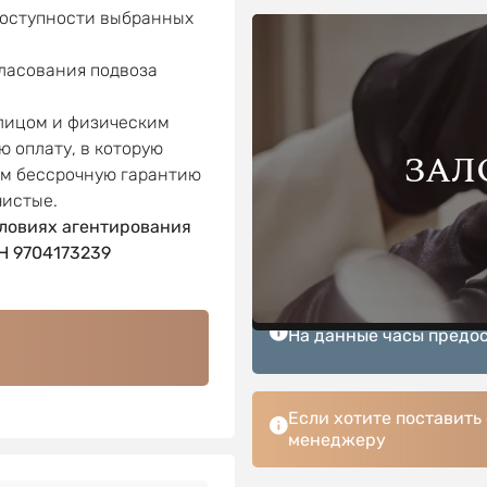
доступности выбранных
гласования подвоза
 лицом и физическим
ю оплату, в которую
ЗАЛ
ем бессрочную гарантию
чистые.
ловиях агентирования
 9704173239
На данные часы предос
Если хотите поставить
менеджеру