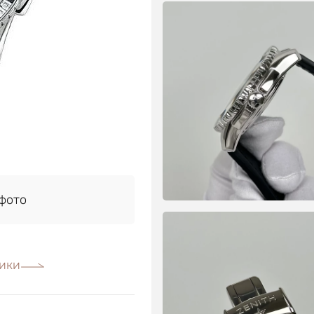
фото
ики