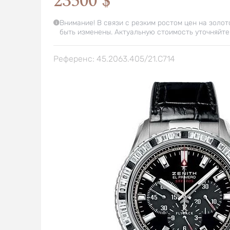
23500 $
Внимание! В связи с резким ростом цен на золот
быть изменены. Актуальную стоимость уточняйте
Референс: 45.2063.405/21.C714