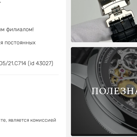
г
им филиалом!
ля постоянных
е
05/21.C714 (id 43027)
ПОЛЕЗН
те, является комиссией