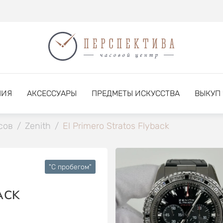
НИЯ
АКСЕССУАРЫ
ПРЕДМЕТЫ ИСКУССТВА
ВЫКУП
сов
/
Zenith
/
El Primero Stratos Flyback
"C пробегом"
ACK