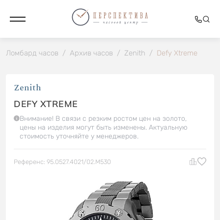
Ломбард часов
/
Архив часов
/
Zenith
/
Defy Xtreme
Zenith
DEFY XTREME
Внимание! В связи с резким ростом цен на золото,
цены на изделия могут быть изменены. Актуальную
стоимость уточняйте у менеджеров.
Референс: 95.0527.4021/02.M530