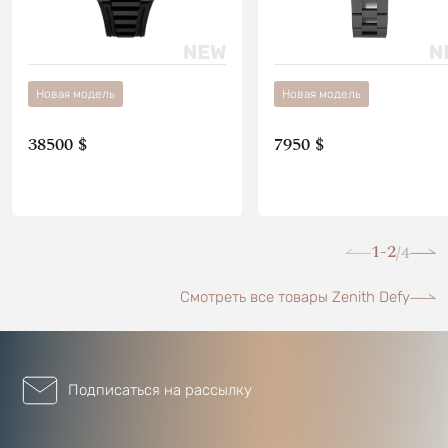
Новая модель
Новая модель
38500 $
7950 $
1-2
4
/
Смотреть все товары Zenith Defy
Подписаться на рассылку