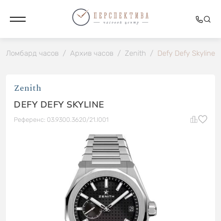
Ломбард часов
/
Архив часов
/
Zenith
/
Defy Defy Skyline
Zenith
DEFY DEFY SKYLINE
Референс: 03.9300.3620/21.I001