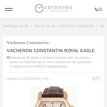
Ломбард часов
/
Архив часов
/
Vacheron Constantin
/
Vach
Vacheron Constantin
VACHERON CONSTANTIN ROYAL EAGLE
Внимание! В связи с резким ростом цен на золото,
цены на изделия могут быть изменены. Актуальную
стоимость уточняйте у менеджеров.
Референс: 49145/000R-9059