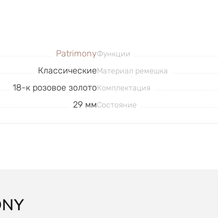
Patrimony
Функции
Классические
Материал ремешка
18-к розовое золото
Комплектация
29 мм
Состояние
ONY