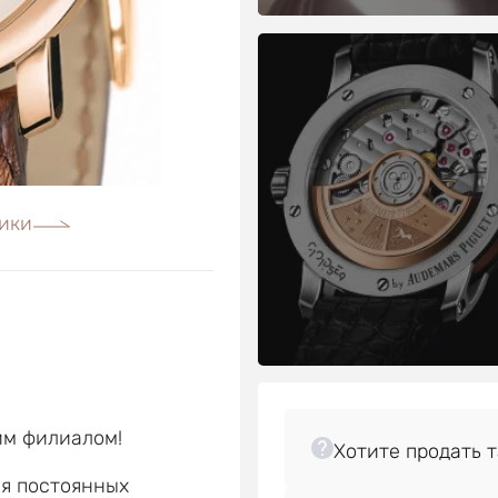
ики
им филиалом!
ля постоянных