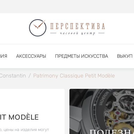
НИЯ
АКСЕССУАРЫ
ПРЕДМЕТЫ ИСКУССТВА
ВЫКУП
Constantin
/
Patrimony Classique Petit Modèle
IT MODÈLE
ПОЛЕЗН
о, цены на изделия могут