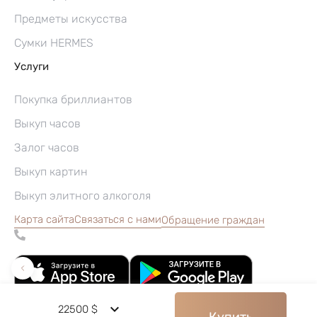
Предметы искусства
Сумки HERMES
Услуги
Покупка бриллиантов
Выкуп часов
Залог часов
Выкуп картин
Выкуп элитного алкоголя
Карта сайта
Связаться с нами
Обращение граждан
22500 $
Купить