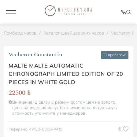
Ломбард часов
/
Каталог швейцарских часов
/
Vacheron Co
Vacheron Constantin
"C пробегом"
MALTE MALTE AUTOMATIC
CHRONOGRAPH LIMITED EDITION OF 20
PIECES IN WHITE GOLD
22500 $
Внимание! В связи с резким ростом цен на золото,
цены на изделия могут быть изменены. Актуальную
стоимость уточняйте у менеджеров.
Референс: 49180-000G-9415