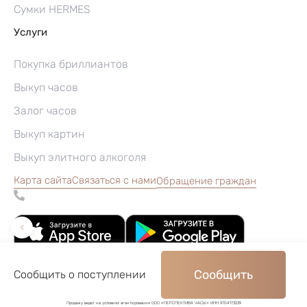
Сумки HERMES
Услуги
Покупка бриллиантов
Выкуп часов
Залог часов
Выкуп картин
Выкуп элитного алкоголя
Карта сайта
Связаться с нами
Обращение граждан
Сообщить
Сообщить о поступлении
©2004–2026, Часовой ломбард «Перспектива»
Продажу ведет на условиях агентирования ООО «ПЕРСПЕКТИВА ЧАСЫ» ИНН 9704173239