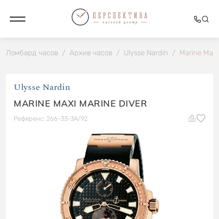
Ломбард часов
/
Архив часов
/
Ulysse Nardin
/
Marine Maxi
Ulysse Nardin
MARINE MAXI MARINE DIVER
Референс: 266-33-3A/92