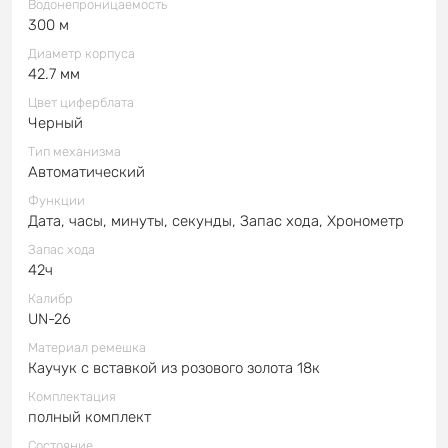
Водонепроницаемость
300 м
Диаметр корпуса
42.7 мм
Цвет циферблата
Черный
Тип механизма
Автоматический
Функции
Дата, часы, минуты, секунды, Запас хода, Хронометр
Запас хода
42ч
Калибр
UN-26
Материал ремешка
Каучук с вставкой из розового золота 18к
Комплектация
полный комплект
Состояние