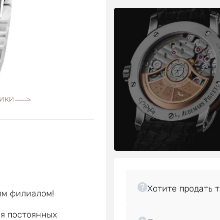
ики
им филиалом!
ля постоянных