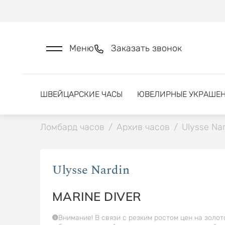
Меню
Заказать звонок
ШВЕЙЦАРСКИЕ ЧАСЫ
ЮВЕЛИРНЫЕ УКРАШЕ
Ломбард часов
/
Архив часов
/
Ulysse Nar
Ulysse Nardin
MARINE DIVER
Внимание! В связи с резким ростом цен на золот