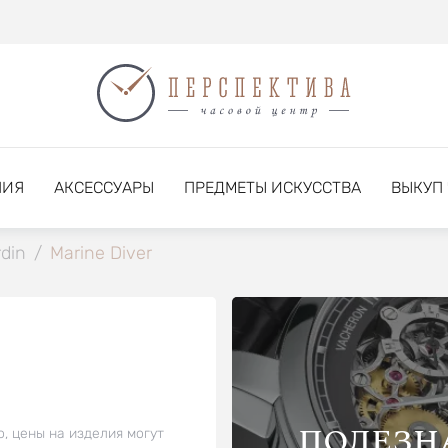
НИЯ
АКСЕССУАРЫ
ПРЕДМЕТЫ ИСКУССТВА
ВЫКУП
din
/
Marine Diver
ПОЛЕЗН
о, цены на изделия могут