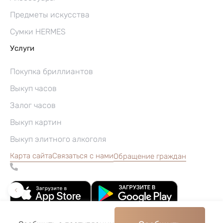
Предметы искусства
Сумки HERMES
Услуги
Покупка бриллиантов
Выкуп часов
Залог часов
Выкуп картин
Выкуп элитного алкоголя
Карта сайта
Связаться с нами
Обращение граждан