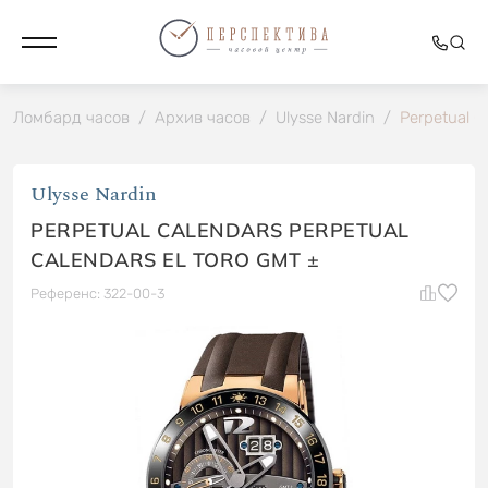
Ломбард часов
/
Архив часов
/
Ulysse Nardin
/
Perpetual C
Ulysse Nardin
PERPETUAL CALENDARS PERPETUAL
CALENDARS EL TORO GMT ±
Референс: 322-00-3