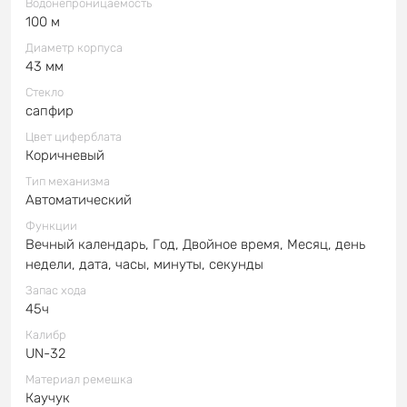
Водонепроницаемость
100 м
Диаметр корпуса
43 мм
Стекло
сапфир
Цвет циферблата
Коричневый
Тип механизма
Автоматический
Функции
Вечный календарь, Год, Двойное время, Месяц, день
недели, дата, часы, минуты, секунды
Запас хода
45ч
Калибр
UN-32
Материал ремешка
Каучук