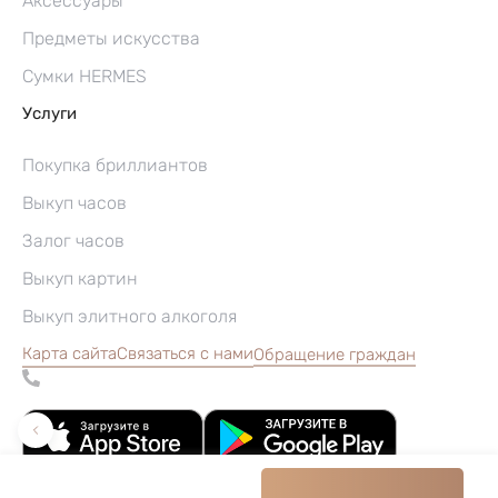
Аксессуары
Предметы искусства
Сумки HERMES
Услуги
Покупка бриллиантов
Выкуп часов
Залог часов
Выкуп картин
Выкуп элитного алкоголя
Карта сайта
Связаться с нами
Обращение граждан