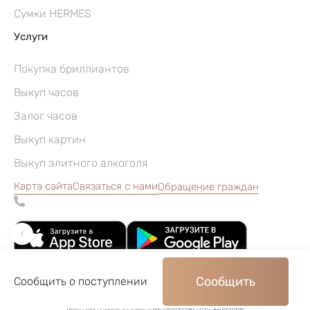
Сумки HERMES
Услуги
Покупка бриллиантов
Выкуп часов
Залог часов
Выкуп картин
Выкуп элитного алкоголя
Карта сайта
Связаться с нами
Обращение граждан
Сообщить
Сообщить о поступлении
©2004–2026, Часовой ломбард «Перспектива»