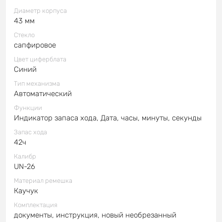
Диаметр корпуса
43 мм
Стекло
сапфировое
Цвет циферблата
Синий
Тип механизма
Автоматический
Функции
Индикатор запаса хода, Дата, часы, минуты, секунды
Запас хода
42ч
Калибр
UN-26
Материал ремешка
Каучук
Комплектация
документы, инструкция, новый необрезанный