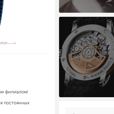
ики
им филиалом!
ля постоянных
е