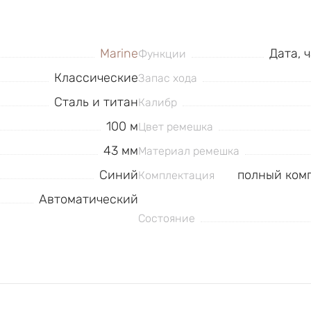
Marine
Дата, 
Функции
Классические
Запас хода
Сталь и титан
Калибр
100 м
Цвет ремешка
43 мм
Материал ремешка
Синий
полный комп
Комплектация
Автоматический
Состояние