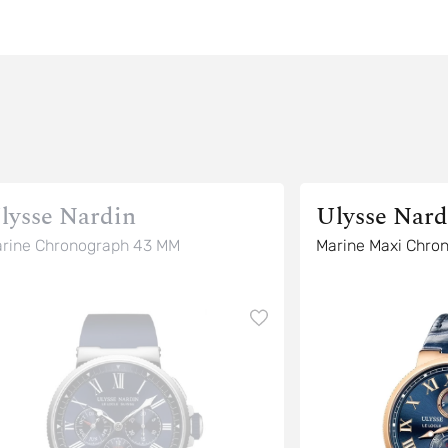
lysse Nardin
Ulysse Nard
rine Chronograph 43 MM
Marine Maxi Chr