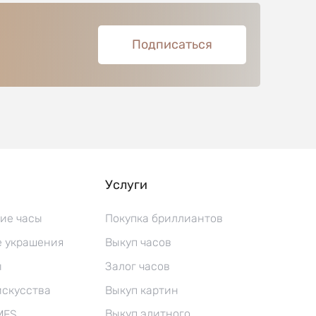
Подписаться
Услуги
ие часы
Покупка бриллиантов
 украшения
Выкуп часов
ы
Залог часов
искусства
Выкуп картин
Выкуп элитного
MES