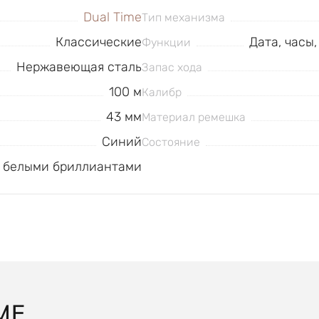
Dual Time
Тип механизма
Классические
Дата, часы
Функции
Нержавеющая сталь
Запас хода
100 м
Калибр
43 мм
Материал ремешка
Синий
Состояние
н белыми бриллиантами
ME