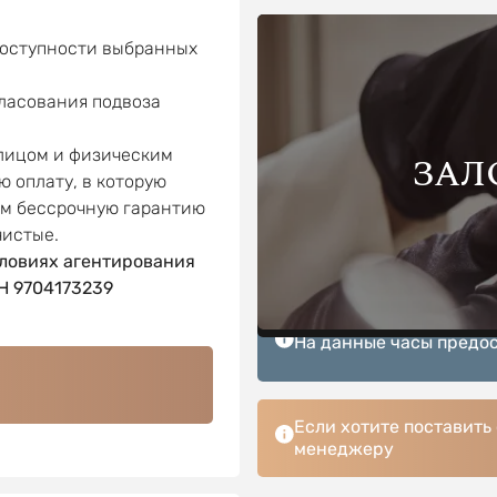
доступности выбранных
гласования подвоза
 лицом и физическим
ЗАЛ
ю оплату, в которую
ем бессрочную гарантию
чистые.
ловиях агентирования
 9704173239
На данные часы предос
Если хотите поставить
менеджеру