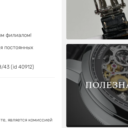
им филиалом!
ля постоянных
е
/43 (id 40912)
ПОЛЕЗН
те, является комиссией