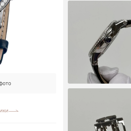
фото
ики