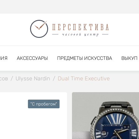
НИЯ
АКСЕССУАРЫ
ПРЕДМЕТЫ ИСКУССТВА
ВЫКУП
сов
/
Ulysse Nardin
/
Dual Time Executive
"C пробегом"