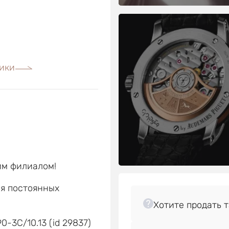
ики
им филиалом!
ля постоянных
е
0-3C/10.13 (id 29837)