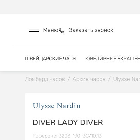
Меню
Заказать звонок
ШВЕЙЦАРСКИЕ ЧАСЫ
ЮВЕЛИРНЫЕ УКРАШЕ
Ломбард часов
/
Архив часов
/
Ulysse Nar
Ulysse Nardin
DIVER LADY DIVER
Референс: 3203-190-3C/10.13