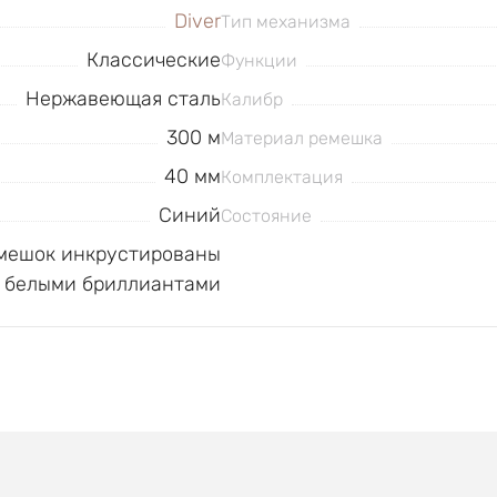
Diver
Тип механизма
Классические
Функции
Нержавеющая сталь
Калибр
300 м
Материал ремешка
40 мм
Комплектация
Синий
Состояние
емешок инкрустированы
белыми бриллиантами