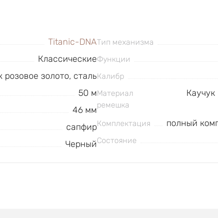
Titanic-DNA
Тип механизма
Классические
Функции
к розовое золото, сталь
Калибр
50 м
Каучук 
Материал
ремешка
46 мм
полный комп
Комплектация
сапфир
Состояние
Черный