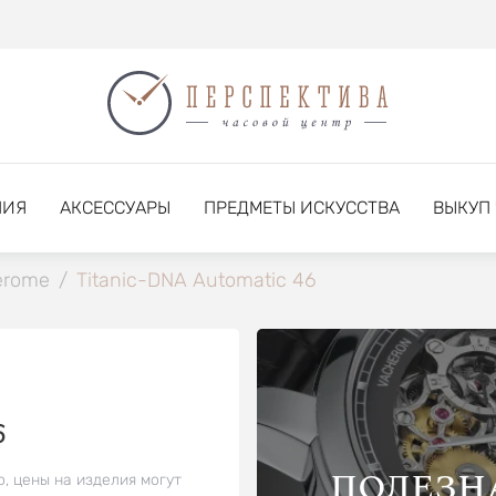
НИЯ
АКСЕССУАРЫ
ПРЕДМЕТЫ ИСКУССТВА
ВЫКУП
erome
/
Titanic-DNA Automatic 46
6
ПОЛЕЗН
о, цены на изделия могут