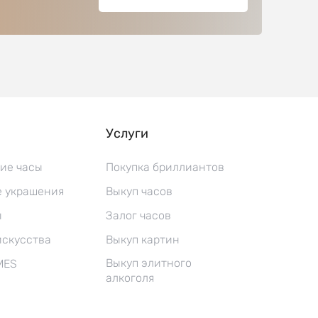
Услуги
ие часы
Покупка бриллиантов
 украшения
Выкуп часов
ы
Залог часов
искусства
Выкуп картин
Выкуп элитного
MES
алкоголя