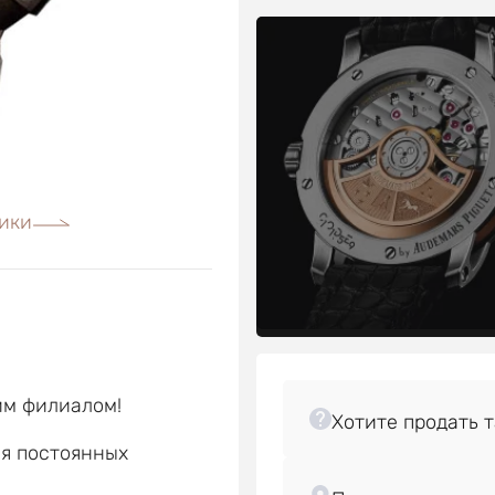
ики
им филиалом!
ля постоянных
е