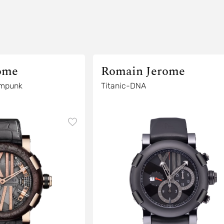
ome
Romain Jerome
NA Steampunk
Titanic-DNA