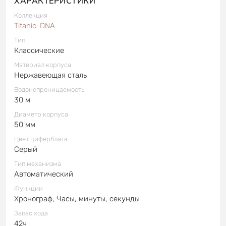
ХАРАКТЕРИСТИКИ
Коллекция
Titanic-DNA
Тип
Классические
Материал корпуса
Нержавеющая сталь
Водонепроницаемость
30 м
Диаметр корпуса
50 мм
Цвет циферблата
Серый
Тип механизма
Автоматический
Функции
Хронограф, Часы, минуты, секунды
Запас хода
42ч