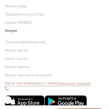
Аксессуары
Предметы искусства
Сумки HERMES
Услуги
Покупка бриллиантов
Выкуп часов
Залог часов
Выкуп картин
Выкуп элитного алкоголя
Карта сайта
Связаться с нами
Обращение граждан