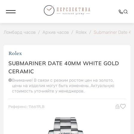
Ломбард часов
/
Архив часов
/
Rolex
/
Submariner Date 4
Rolex
SUBMARINER DATE 40MM WHITE GOLD
CERAMIC
Внимание! В связи с резким ростом цен на золото,
цены на изделия могут быть изменены. Актуальную
стоимость уточняйте у менеджеров.
Референс: 116619LB