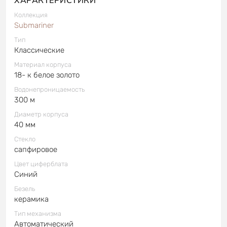
Коллекция
Submariner
Тип
Классические
Материал корпуса
18- к белое золото
Водонепроницаемость
300 м
Диаметр корпуса
40 мм
Стекло
сапфировое
Цвет циферблата
Синий
Безель
керамика
Тип механизма
Автоматический