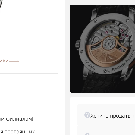
ики
им филиалом!
ля постоянных