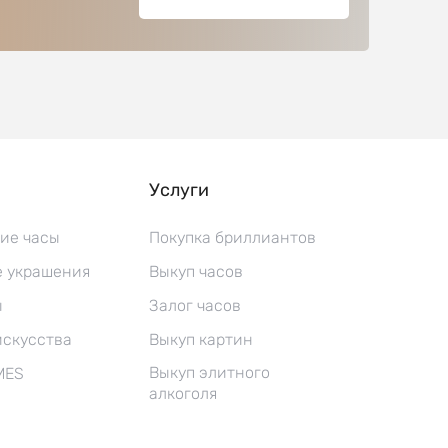
Услуги
ие часы
Покупка бриллиантов
 украшения
Выкуп часов
ы
Залог часов
искусства
Выкуп картин
Выкуп элитного
MES
алкоголя