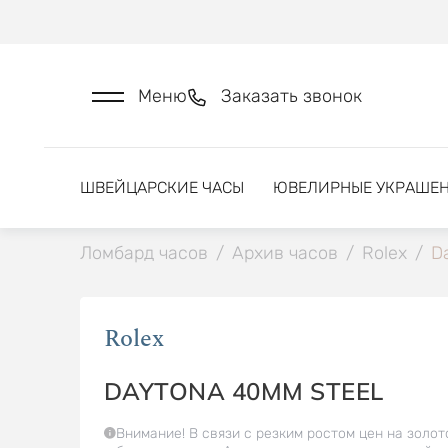
Меню
Заказать звонок
ШВЕЙЦАРСКИЕ ЧАСЫ
ЮВЕЛИРНЫЕ УКРАШЕ
Ломбард часов
/
Архив часов
/
Rolex
/
D
Rolex
DAYTONA 40MM STEEL
Внимание! В связи с резким ростом цен на золот