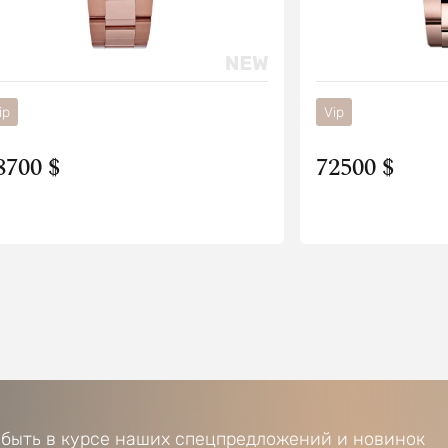
ip
Vip
8700 $
72500 $
 быть в курсе наших спецпредложений и новинок