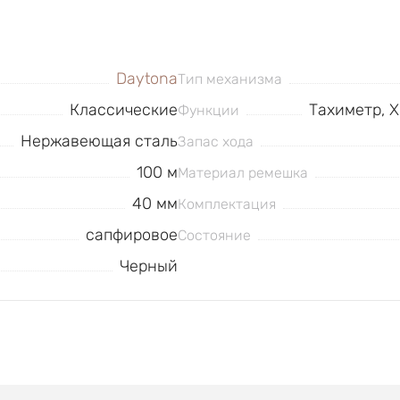
Daytona
Тип механизма
Классические
Тахиметр, Х
Функции
Нержавеющая сталь
Запас хода
100 м
Материал ремешка
40 мм
Комплектация
сапфировое
Состояние
Черный