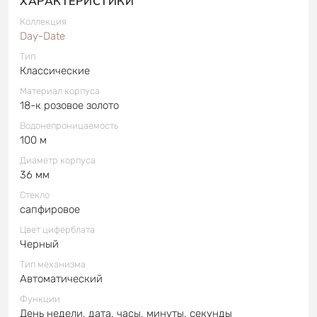
ХАРАКТЕРИСТИКИ
Коллекция
Day-Date
Тип
Классические
Материал корпуса
18-к розовое золото
Водонепроницаемость
100 м
Диаметр корпуса
36 мм
Стекло
сапфировое
Цвет циферблата
Черный
Тип механизма
Автоматический
Функции
День недели, дата, часы, минуты, секунды