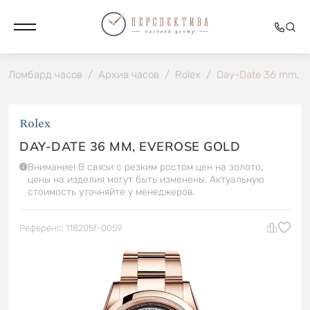
Ломбард часов
/
Архив часов
/
Rolex
/
Day-Date 36 mm, Ev
Rolex
DAY-DATE 36 MM, EVEROSE GOLD
Внимание! В связи с резким ростом цен на золото,
цены на изделия могут быть изменены. Актуальную
стоимость уточняйте у менеджеров.
Референс: 118205f-0059