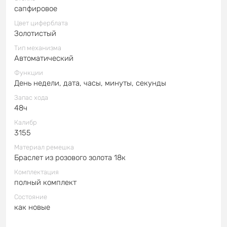
сапфировое
Цвет циферблата
Золотистый
Тип механизма
Автоматический
Функции
День недели, дата, часы, минуты, секунды
Запас хода
48ч
Калибр
3155
Материал ремешка
Браслет из розового золота 18к
Комплектация
полный комплект
Состояние
как новые