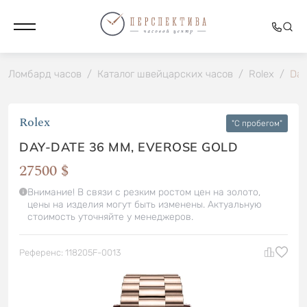
Ломбард часов
/
Каталог швейцарских часов
/
Rolex
/
Day
Rolex
"C пробегом"
DAY-DATE 36 MM, EVEROSE GOLD
27500 $
Внимание! В связи с резким ростом цен на золото,
цены на изделия могут быть изменены. Актуальную
стоимость уточняйте у менеджеров.
Референс: 118205F-0013