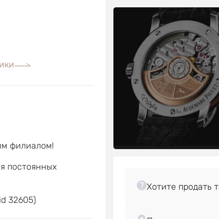
ики
им филиалом!
ля постоянных
е
id 32605)