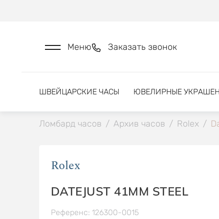
Меню
Заказать звонок
ШВЕЙЦАРСКИЕ ЧАСЫ
ЮВЕЛИРНЫЕ УКРАШЕ
Ломбард часов
/
Архив часов
/
Rolex
/
D
Rolex
DATEJUST 41MM STEEL
Референс: 126300-0015