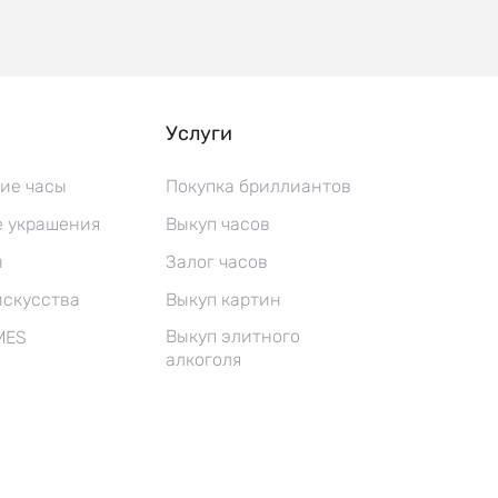
Услуги
ие часы
Покупка бриллиантов
 украшения
Выкуп часов
ы
Залог часов
искусства
Выкуп картин
Выкуп элитного
MES
алкоголя