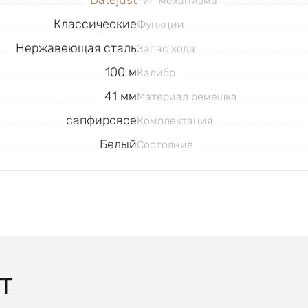
Datejust
Тип механизма
Классические
Функции
Нержавеющая сталь
Запас хода
100 м
Калибр
41 мм
Материал ремешка
сапфировое
Комплектация
Белый
Состояние
T