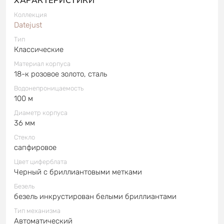
Коллекция
Datejust
Тип
Классические
Материал корпуса
18-к розовое золото, сталь
Водонепроницаемость
100 м
Диаметр корпуса
36 мм
Стекло
сапфировое
Цвет циферблата
Черный с бриллиантовыми метками
Безель
безель инкрустирован белыми бриллиантами
Тип механизма
Автоматический