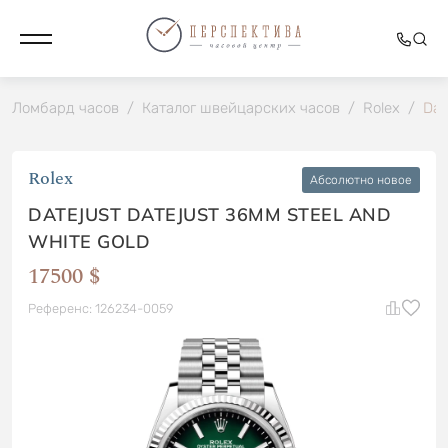
Ломбард часов
/
Каталог швейцарских часов
/
Rolex
/
Dat
Rolex
Абсолютно новое
DATEJUST DATEJUST 36MM STEEL AND
WHITE GOLD
17500 $
Референс: 126234-0059