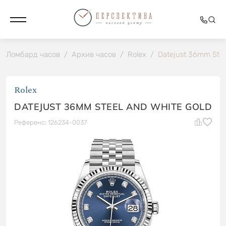
Ломбард часов
/
Архив часов
/
Rolex
/
Datejust 36mm Stee
Rolex
DATEJUST 36MM STEEL AND WHITE GOLD
Референс: 126234-0037