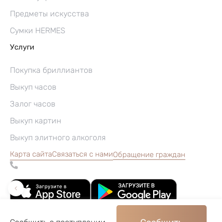
Предметы искусства
Сумки HERMES
Услуги
Покупка бриллиантов
Выкуп часов
Залог часов
Выкуп картин
Выкуп элитного алкоголя
Карта сайта
Связаться с нами
Обращение граждан