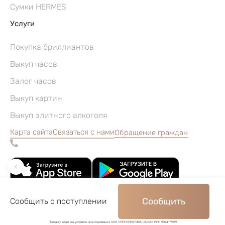
Сумки HERMES
Услуги
Покупка бриллиантов
Выкуп часов
Залог часов
Выкуп картин
Выкуп элитного алкоголя
Карта сайта
Связаться с нами
Обращение граждан
Сообщить
Сообщить о поступлении
©2004–2026, Часовой ломбард «Перспектива»
Продажу ведет на условиях агентирования ООО «ПЕРСПЕКТИВА ЧАСЫ» ИНН 9704173239