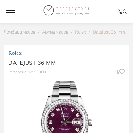
Ломбард часов
/
Архив часов
/
Rolex
/
Datejust 36 mm
Rolex
DATEJUST 36 MM
Референс: 126200FIX