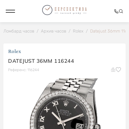
Ломбард часов
/
Архив часов
/
Rolex
/
Datejust 36mm 116
Rolex
DATEJUST 36MM 116244
Референс: 116244