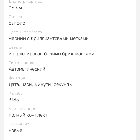
Диаметр корпуса
36 мм
Стекло
сапфир
Цвет циферблата
Черный с бриллиантовыми метками
Безель
инкрустирован белыми бриллиантами
Тип механизма
Автоматический
Функции
Дата, часы, минуты, секунды
Калибр
3135
Комплектация
полный комплект
Состояние
новые