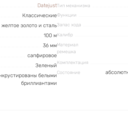
Datejust
Тип механизма
Классические
Функции
Запас хода
к желтое золото и сталь
Калибр
100 м
Материал
36 мм
ремешка
сапфировое
Комплектация
Зеленый
абсолютн
Состояние
инкрустированы белыми
бриллиантами