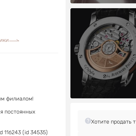
ики
им филиалом!
ля постоянных
е
d 116243 (id 34535)