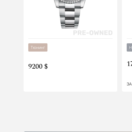
Тюнинг
Н
1
9200 $
ЗА