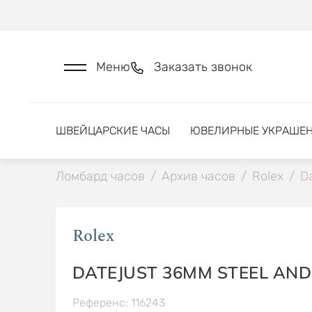
Меню
Заказать звонок
ШВЕЙЦАРСКИЕ ЧАСЫ
ЮВЕЛИРНЫЕ УКРАШЕ
Ломбард часов
/
Архив часов
/
Rolex
/
Da
Rolex
DATEJUST 36MM STEEL AN
Референс: 116243