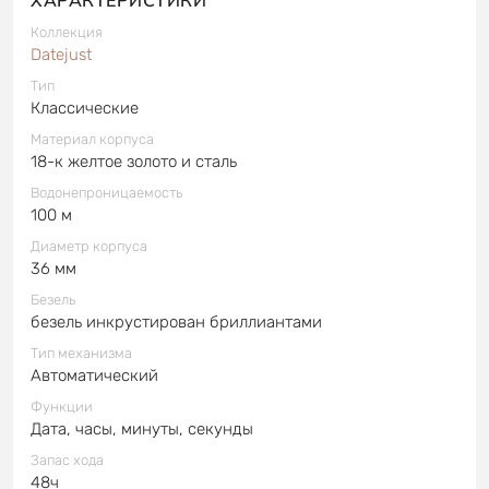
Коллекция
Datejust
Тип
Классические
Материал корпуса
18-к желтое золото и сталь
Водонепроницаемость
100 м
Диаметр корпуса
36 мм
Безель
безель инкрустирован бриллиантами
Тип механизма
Автоматический
Функции
Дата, часы, минуты, секунды
Запас хода
48ч