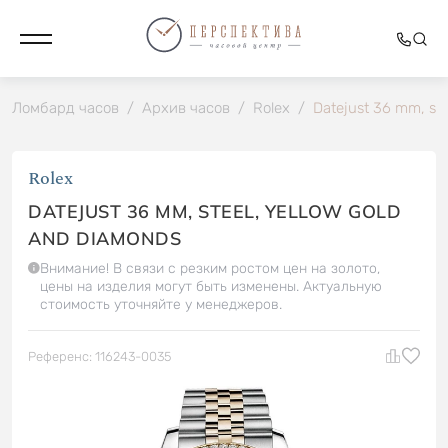
Ломбард часов
/
Архив часов
/
Rolex
/
Datejust 36 mm, ste
Rolex
DATEJUST 36 MM, STEEL, YELLOW GOLD
AND DIAMONDS
Внимание! В связи с резким ростом цен на золото,
цены на изделия могут быть изменены. Актуальную
стоимость уточняйте у менеджеров.
Референс: 116243-0035