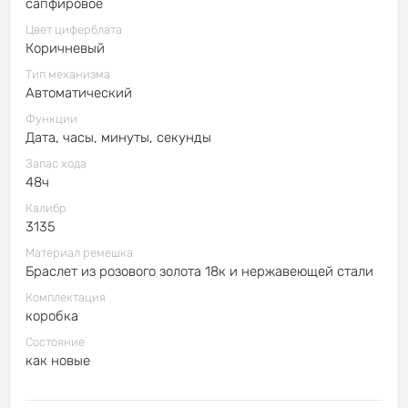
сапфировое
Цвет циферблата
Коричневый
Тип механизма
Автоматический
Функции
Дата, часы, минуты, секунды
Запас хода
48ч
Калибр
3135
Материал ремешка
Браслет из розового золота 18к и нержавеющей стали
Комплектация
коробка
Состояние
как новые