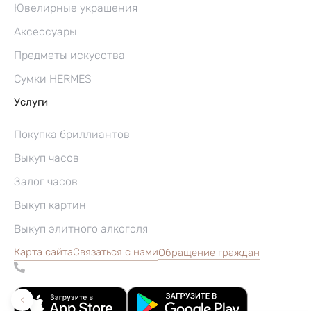
Ювелирные украшения
Аксессуары
Предметы искусства
Сумки HERMES
Услуги
Покупка бриллиантов
Выкуп часов
Залог часов
Выкуп картин
Выкуп элитного алкоголя
Карта сайта
Связаться с нами
Обращение граждан