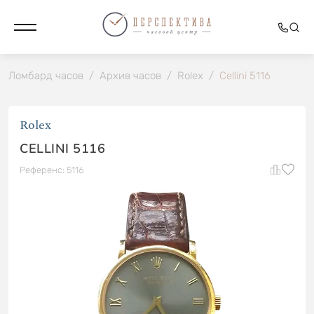
Ломбард часов
/
Архив часов
/
Rolex
/
Cellini 5116
Rolex
CELLINI 5116
Референс: 5116