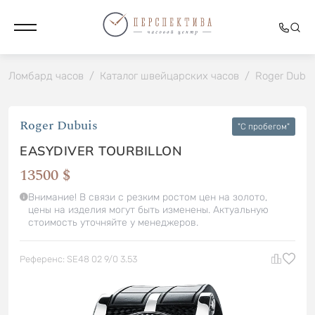
Ломбард часов
/
Каталог швейцарских часов
/
Roger Dubui
Roger Dubuis
"C пробегом"
EASYDIVER TOURBILLON
13500 $
Внимание! В связи с резким ростом цен на золото,
цены на изделия могут быть изменены. Актуальную
стоимость уточняйте у менеджеров.
Референс: SE48 02 9/0 3.53