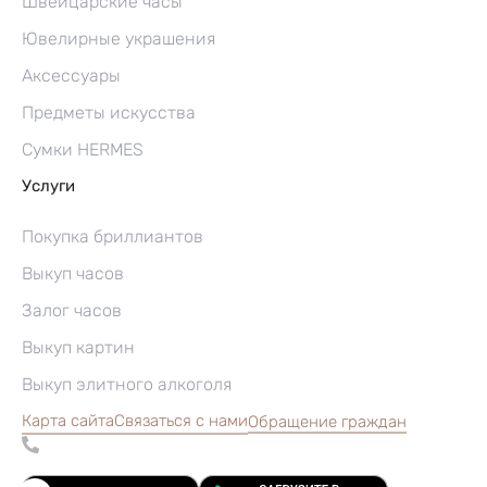
Швейцарские часы
Ювелирные украшения
Аксессуары
Предметы искусства
Сумки HERMES
Услуги
Покупка бриллиантов
Выкуп часов
Залог часов
Выкуп картин
Выкуп элитного алкоголя
Карта сайта
Связаться с нами
Обращение граждан