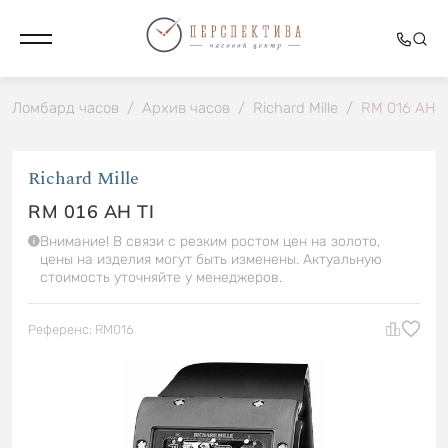
Ломбард часов
/
Архив часов
/
Richard Mille
/
RM 016 AH T
Richard Mille
RM 016 AH TI
Внимание! В связи с резким ростом цен на золото,
цены на изделия могут быть изменены. Актуальную
стоимость уточняйте у менеджеров.
Референс: RM016