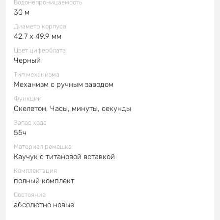
Водонепроницаемость
30 м
Диаметр корпуса
42.7 x 49.9 мм
Цвет циферблата
Черный
Тип механизма
Механизм с ручным заводом
Функции
Скелетон, Часы, минуты, секунды
Запас хода
55ч
Материал ремешка
Каучук с титановой вставкой
Комплектация
полный комплект
Состояние
абсолютно новые